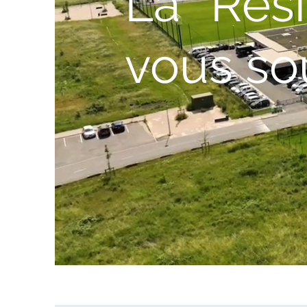
La Rés
vous so