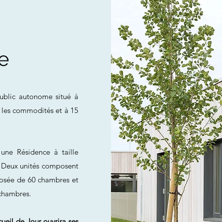
e
ublic autonome situé à
s les commodités et à 15
ne Résidence à taille
s. Deux unités composent
posée de 60 chambres et
 chambres.
eil de Jour ouvrira ses